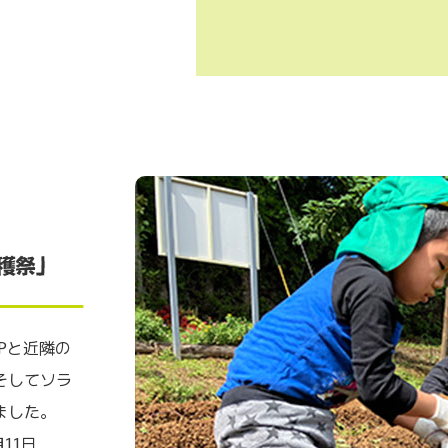
ノPと近隣の
そしてソラ
ました。
11日