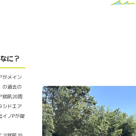
アがメイン
」の過去の
就航20周
ラシドエア
社イノPが提
ア就航20