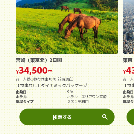
宮崎（東京発）2日間
東京
34,500~
4
¥
¥
お一人様の旅行代金 (8/8 22時現在)
お一人
【食事なし】ダイナミックパッケージ
【食
出発日
9/8
出発日
ホテル
ホテル エリアワン宮崎
ホテル
部屋タイプ
２名１室利用
部屋タ
検索する