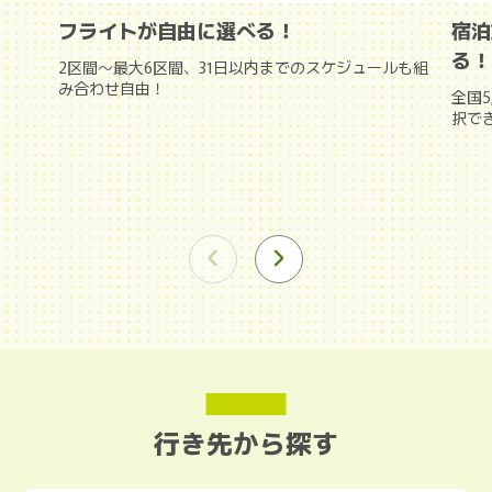
フライトが自由に選べる！
宿泊
る！
2区間～最大6区間、31日以内までのスケジュールも組
み合わせ自由！
全国
択で
行き先から探す