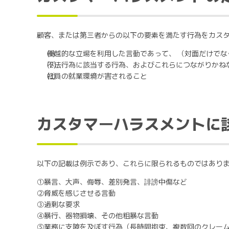
顧客、または第三者からの以下の要素を満たす行為をカス
優越的な立場を利用した言動であって、 （対面だけでな
不法行為に該当する行為、およびこれらにつながりかね
社員の就業環境が害されること
カスタマーハラスメントに
以下の記載は例示であり、これらに限られるものではあり
①暴言、大声、侮辱、差別発言、誹謗中傷など
②脅威を感じさせる言動
③過剰な要求
④暴行、器物損壊、その他粗暴な言動
⑤業務に支障を及ぼす行為（長時間拘束、複数回のクレー