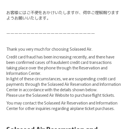
お客様にはご不便をおかけいたしますが、何卒ご理解賜ります
ようお願いいたします。
ーーーーーーーーーーーーーーーーーーーーーー
Thank you very much for choosing Solaseed Air.
Credit card fraud has been increasing recently, and there have
been confirmed cases of fraudulent credit card transactions
taking place over the phone through the Reservation and
Information Center.
In light of these circumstances, we are suspending credit card
payments through the Solaseed Air Reservation and Information
Center in accordance with the details shown below.
Please use the Solaseed Air Website to purchase flight tickets.
You may contact the Solaseed Air Reservation and Information
Center for other inquiries regarding airplane ticket purchases.