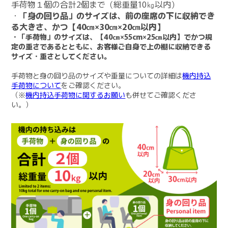
手荷物１個の合計2個まで（総重量10㎏以内）
・
「身の回り品」のサイズは、前の座席の下に収納でき
る大きさ、かつ【40㎝×30㎝×20㎝以内】
・「手荷物」のサイズは、【40㎝×55cm×25㎝以内】でかつ規
定の重さであるとともに、お客様ご自身で上の棚に収納できる
サイズ・重さとしてください。
手荷物と身の回り品のサイズや重量についての詳細は
機内持込
手荷物について
をご確認ください。
（※
機内持込手荷物に関するお願い
も併せてご確認くださ
い。）