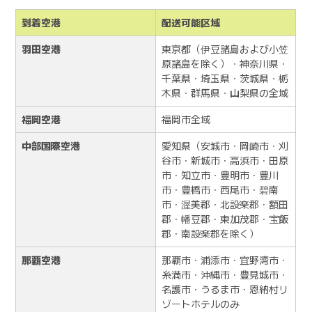
到着空港
配送可能区域
羽田空港
東京都（伊豆諸島および小笠
原諸島を除く）・神奈川県・
千葉県・埼玉県・茨城県・栃
木県・群馬県・山梨県の全域
福岡空港
福岡市全域
中部国際空港
愛知県（安城市・岡崎市・刈
谷市・新城市・高浜市・田原
市・知立市・豊明市・豊川
市・豊橋市・西尾市・碧南
市・渥美郡・北設楽郡・額田
郡・幡豆郡・東加茂郡・宝飯
郡・南設楽郡を除く）
那覇空港
那覇市・浦添市・宜野湾市・
糸満市・沖縄市・豊見城市・
名護市・うるま市・恩納村リ
ゾートホテルのみ