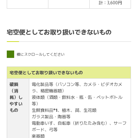
計：3,600円
宅空便としてお取り扱いできないもの
横にスクロールしてください
宅空便としてお取り扱いできないもの
破損
電化製品等（パソコン等、カメラ・ビデオカメ
（消
ラ、精密機器類）
耗）し
液体類（酒類・飲料水・瓶・缶・ペットボトル
やすい
等）
もの
生鮮食料品
*1
、植木、苗、生花類
ガラス製品・陶器等
電動車いす、自転車（折りたたみ含む）、サーフ
ボード、弓等
楽器類