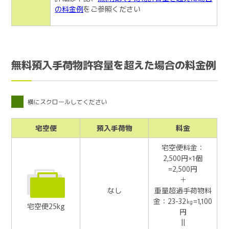
の料金例
をご参照ください
無料預入手荷物許容量を超えた場合の料金例
横にスクロールしてください
宅空便
預入手荷物
料金
宅空便料金：
2,500円×1個
=2,500円
＋
なし
重量超過手荷物料
金：23-32㎏=1,100
宅空便25kg
円
||