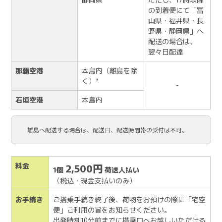
の到着便にて「富
山県・福井県・長
野県・静岡県」へ
配送の場合は、
翌々日配達
那覇空港
本島内（離島を除
く）*
-
石垣空港
本島内
離島へ配送する場合は、配送日、配送時間帯の受付は不可。
料金
2,500円
1個
荷送人払い
（税込・現金支払いのみ）
お手続き
ご搭乗手続き終了後、荷物をお預けの際に「宅空
便」ご利用の旨をお知らせください。
出発時刻10分前までに搭乗口へお越しいただける