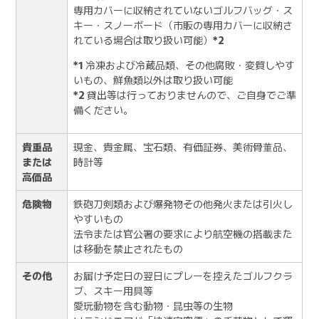
専用カバーに収納されていないゴルフバッグ・ス
キー・スノーボード（市販の専用カバーに収納さ
れている場合は取り扱い可能）
*2
*1
冷凍および冷蔵品類、その他腐敗・変質しやす
いもの、鮮魚類以外は取り扱い可能
*2
貸出等は行っておりませんので、ご自身でご準
備ください。
貴重品
現金、貴金属、宝石類、有価証券、美術骨董品、
または
時計等
高価品
危険物
鉄砲刀剣類および爆発物その他発火または引火し
やすいもの
法令または官公署の要求により航空機の搭載また
は移動を禁止されたもの
その他
お届け予定日の翌日にプレーを控えたゴルフクラ
ブ、スキー用具等
愛玩動物を含む動物・昆虫等の生物