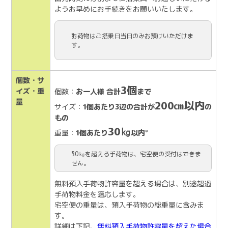
ようお早めにお手続きをお願いいたします。
お荷物はご搭乗日当日のみお預けいただけま
す。
個数・サ
3個
イズ・重
個数：
お一人様 合計
まで
量
200㎝以内
サイズ：
1個あたり3辺の合計が
の
もの
30㎏
重量：
1個あたり
以内
*
30㎏を超える手荷物は、宅空便の受付はできま
せん。
無料預入手荷物許容量を超える場合は、別途超過
手荷物料金を適応します。
宅空便の重量は、預入手荷物の総重量に含みま
す。
詳細は下記、
無料預入手荷物許容量を超えた場合