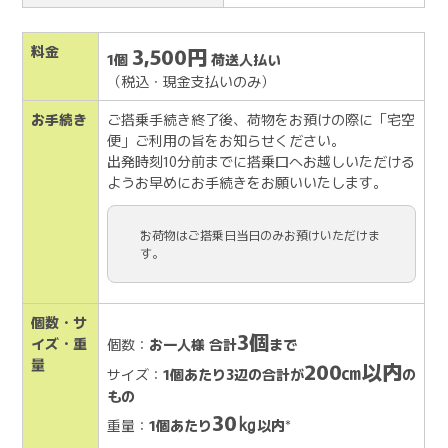
料金
3,500円
1個
荷送人払い
（税込・現金支払いのみ）
お手続き
ご搭乗手続き終了後、荷物をお預けの際に「宅空
便」ご利用の旨をお知らせください。
出発時刻10分前までに搭乗口へお越しいただける
ようお早めにお手続きをお願いいたします。
お荷物はご搭乗日当日のみお預けいただけま
す。
個数・サ
3個
イズ・重
個数：
お一人様 合計
まで
量
200㎝以内
サイズ：
1個あたり3辺の合計が
の
もの
30㎏
重量：
1個あたり
以内
*