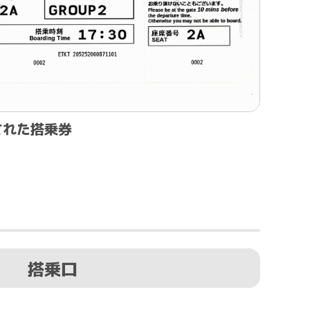
された搭乗券
搭乗口