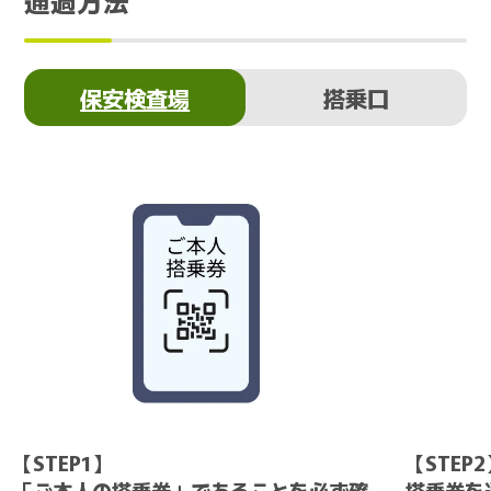
通過方法
保安検査場
搭乗口
【STEP1】
【STEP
「ご本人の搭乗券」であることを必ず確
搭乗券を