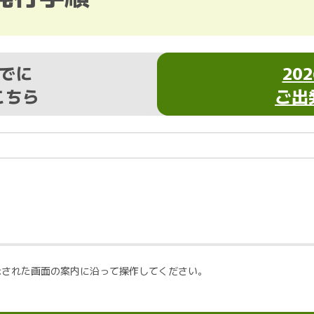
までに
20
こちら
ご出
示された画面の案内に沿って操作してください。