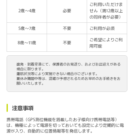
ご利用いただけま
2歳～4歳
必要
せん（満12歳以上
の同伴者が必要）
5歳～7歳
不要
ご利用が必須
ご希望によりご利
8歳～11歳
不要
用可能
出発・到着空港にて、保護者のお見送り、およびお出迎えがある
場合に限ります。
運航状況等により実施できない場合がございます。
夏休み期間中等は、混雑が予想されるためお早めのお手続きをお
願いいたします。
注意事項
携帯電話（GPS測位機能を搭載したお子様向け携帯電話等）
は、機種によって電源を切っておいても設定により定期的に電
源が入り、自動的に位置情報等を発信します。